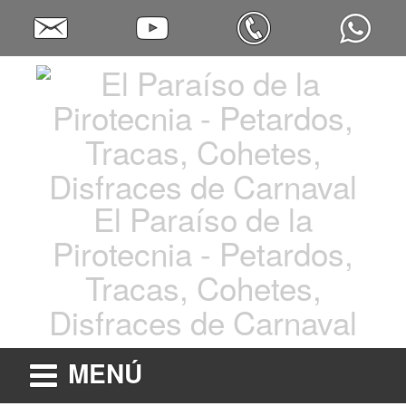
El Paraíso de la
Pirotecnia - Petardos,
Tracas, Cohetes,
Disfraces de Carnaval
MENÚ