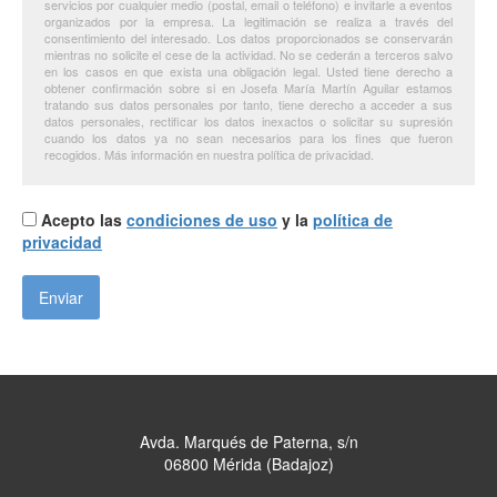
servicios por cualquier medio (postal, email o teléfono) e invitarle a eventos
organizados por la empresa. La legitimación se realiza a través del
consentimiento del interesado. Los datos proporcionados se conservarán
mientras no solicite el cese de la actividad. No se cederán a terceros salvo
en los casos en que exista una obligación legal. Usted tiene derecho a
obtener confirmación sobre si en Josefa María Martín Aguilar estamos
tratando sus datos personales por tanto, tiene derecho a acceder a sus
datos personales, rectificar los datos inexactos o solicitar su supresión
cuando los datos ya no sean necesarios para los fines que fueron
recogidos. Más información en nuestra política de privacidad.
Acepto las
condiciones de uso
y la
política de
privacidad
Avda. Marqués de Paterna, s/n
06800 Mérida (Badajoz)