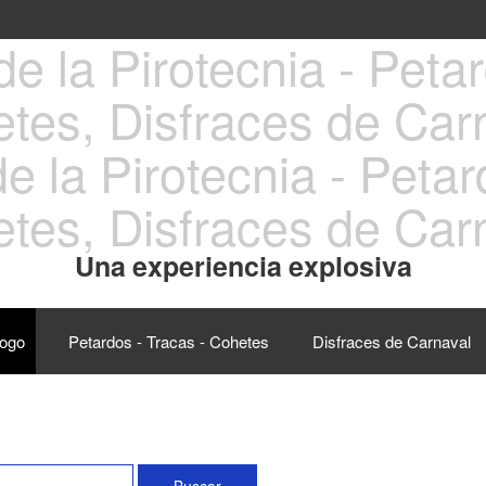
e la Pirotecnia - Peta
tes, Disfraces de Car
Una experiencia explosiva
logo
Petardos - Tracas - Cohetes
Disfraces de Carnaval