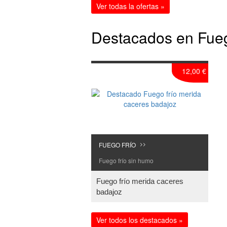
Ver todas la ofertas »
Destacados en Fueg
12,00 €
FUEGO FRÍO
>>
Fuego frío sin humo
Fuego frío merida caceres
badajoz
Ver todos los destacados »