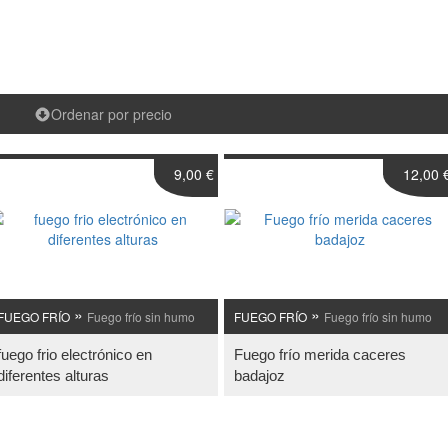
Ordenar por precio
9,00 €
12,00 
»
»
FUEGO FRÍO
Fuego frío sin humo
FUEGO FRÍO
Fuego frío sin humo
fuego frio electrónico en
Fuego frío merida caceres
diferentes alturas
badajoz