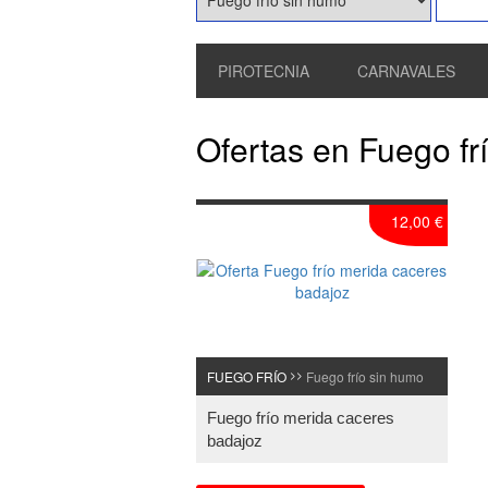
PIROTECNIA
CARNAVALES
Ofertas en Fuego fr
12,00 €
FUEGO FRÍO
Fuego frío sin humo
>>
Fuego frío merida caceres
badajoz