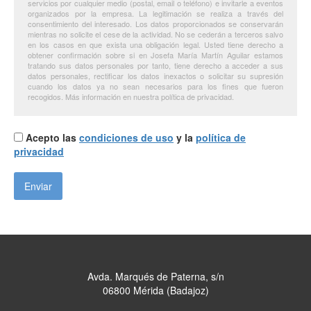
servicios por cualquier medio (postal, email o teléfono) e invitarle a eventos
organizados por la empresa. La legitimación se realiza a través del
consentimiento del interesado. Los datos proporcionados se conservarán
mientras no solicite el cese de la actividad. No se cederán a terceros salvo
en los casos en que exista una obligación legal. Usted tiene derecho a
obtener confirmación sobre si en Josefa María Martín Aguilar estamos
tratando sus datos personales por tanto, tiene derecho a acceder a sus
datos personales, rectificar los datos inexactos o solicitar su supresión
cuando los datos ya no sean necesarios para los fines que fueron
recogidos. Más información en nuestra política de privacidad.
Acepto las
condiciones de uso
y la
política de
privacidad
Avda. Marqués de Paterna, s/n
06800 Mérida (Badajoz)