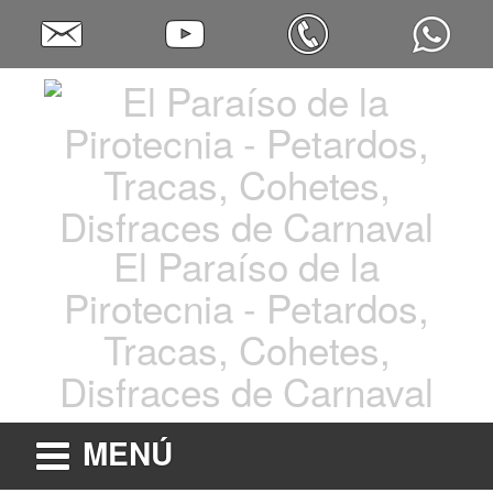
El Paraíso de la
Pirotecnia - Petardos,
Tracas, Cohetes,
Disfraces de Carnaval
MENÚ