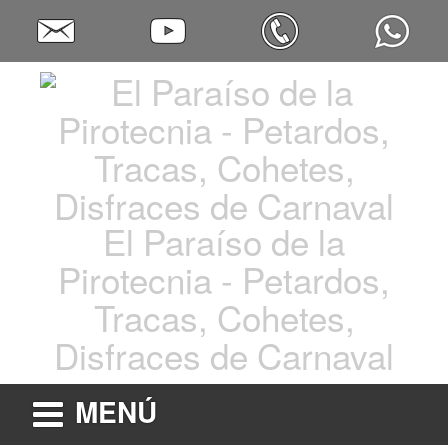
El Paraíso de la
Pirotecnia - Petardos,
Tracas, Cohetes,
Disfraces de Carnaval
MENÚ