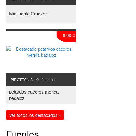
Minifuente Cracker
6,00 €
PIROTECNIA
Fuentes
>>
petardos caceres merida
badajoz
Ver todos los destacados »
Fuentes