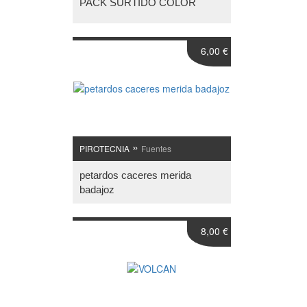
PACK SURTIDO COLOR
6,00 €
»
PIROTECNIA
Fuentes
petardos caceres merida
badajoz
8,00 €